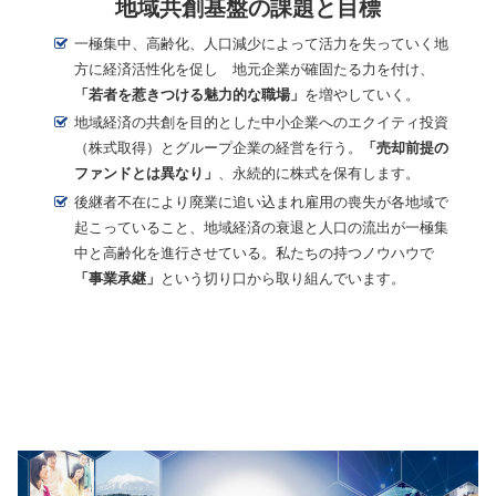
地域共創基盤の課題と目標
一極集中、高齢化、人口減少によって活力を失っていく地
方に経済活性化を促し 地元企業が確固たる力を付け、
「若者を惹きつける魅力的な職場」
を増やしていく。
地域経済の共創を目的とした中小企業へのエクイティ投資
（株式取得）とグループ企業の経営を行う。
「売却前提の
ファンドとは異なり」
、永続的に株式を保有します。
後継者不在により廃業に追い込まれ雇用の喪失が各地域で
起こっていること、地域経済の衰退と人口の流出が一極集
中と高齢化を進行させている。私たちの持つノウハウで
「事業承継」
という切り口から取り組んでいます。