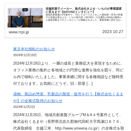
老舗和菓子メーカー、株式会社きよせ・いちのが事業譲渡
に至るまで【BATONZインタビュー】
地域共創基盤の2号案件で、7月にグループ入りをした愛知県一宮市の和菓
子の老舗企業きよせ・いちの前代表（現CMO）の玉腰氏がM&Aの構想か
ら譲渡決断までのインタビューが掲載されました。事業承継に関するお悩
み、ご質問などお気軽にご相談ください
2023.10.27
www.rrpi.jp
東京本社移転のお知らせ
2024年12月19日
2024年12月18日より、一層の成長と業務拡大を実現するために、
オフィス業務の集約と各地域との円滑な連携を強化を図り、同ビ
ル内で移転いたしました。事業承継に関する各種相談など随時受
付ております。お気軽にどうぞ。旧：部屋 […]
漬物、瓶詰め惣菜、乳製品の製造・販売を行う【株式会社くるま
や】の全株式取得のお知らせ
2024年12月2日
2024年11月26日、地域共創基盤グループM＆A４号案件として、
株式会社くるまや（長野県北佐久郡御代田町大字馬瀬口８７６、
代表取締役 古越三幸、http://www.umeena.co.jp/）の全株式を取