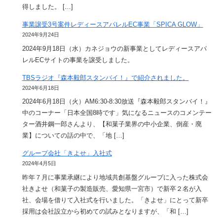
得しました。 […]
事業譲受3号案件レディースアパレルEC事業「SPICA GLOW」
2024年9月24日
2024年9月18日（水）カネジョウの新事業としてレディースアパ
レルECサイトの事業を譲受しました。
TBSラジオ『森本毅郎スタンバイ！』で紹介されました。
2024年6月18日
2024年6月18日（火）AM6:30-8:30放送『森本毅郎スタンバイ！』
中のコーナー「日本全国8時です」気になるニュースのコメンテー
ター酒井鋼一郎さんより、【和菓子業界の中小企業、倒産・廃
業】についての話の中で、「地 […]
グループ会社「きよせ」入社式
2024年4月5日
昨年７月に事業承継により地域共創基盤グループに入った株式会
社きよせ（和菓子の製造販売、愛知県一宮市）で新卒２名が入
社、会場を借りて入社式を行いました。「きよせ」にとって新卒
採用は会社設立から初めての試みとなりますが、「和 […]